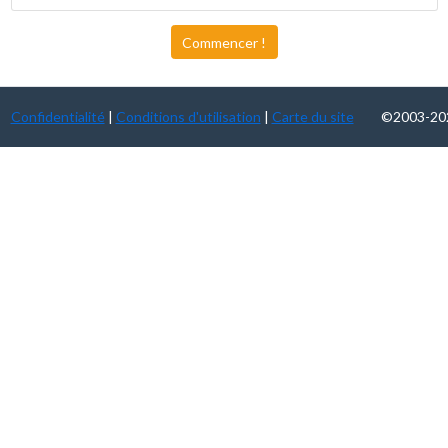
Commencer !
Confidentialité
|
Conditions d'utilisation
|
Carte du site
©2003-2026 D2